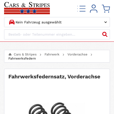
1.
HERSTELLER
2.
MODELL
Cars & Stripes
Fahrwerk
Vorderachse
Fahrwerksfedern
3.
BAUJAHR
4.
MOTORTYP
Fahrwerksfedernsatz, Vorderachse