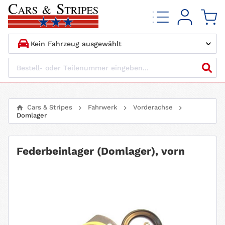
1.
HERSTELLER
2.
MODELL
Cars & Stripes
Fahrwerk
Vorderachse
Domlager
3.
BAUJAHR
4.
MOTORTYP
Federbeinlager (Domlager), vorn