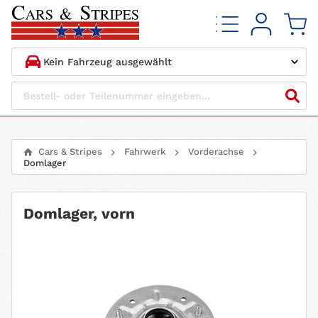
1.
HERSTELLER
2.
MODELL
Cars & Stripes
Fahrwerk
Vorderachse
Domlager
3.
BAUJAHR
4.
MOTORTYP
Domlager, vorn