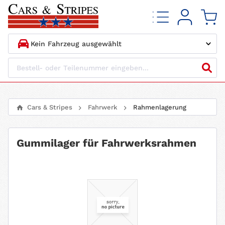
1.
HERSTELLER
2.
MODELL
Cars & Stripes
Fahrwerk
Rahmenlagerung
3.
BAUJAHR
Gummilager für Fahrwerksrahmen
4.
MOTORTYP