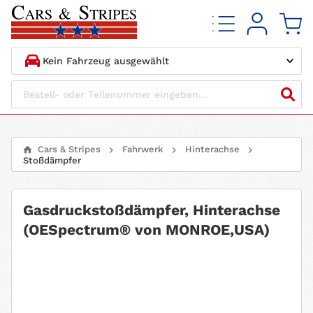
1.
HERSTELLER
2.
MODELL
Cars & Stripes
Fahrwerk
Hinterachse
Stoßdämpfer
3.
BAUJAHR
4.
MOTORTYP
Gasdruckstoßdämpfer, Hinterachse
(OESpectrum® von MONROE,USA)