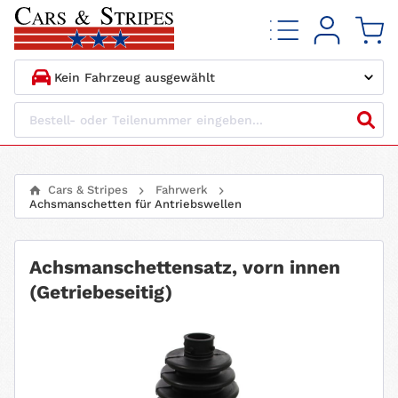
1.
HERSTELLER
2.
MODELL
Cars & Stripes
Fahrwerk
Achsmanschetten für Antriebswellen
3.
BAUJAHR
4.
MOTORTYP
Achsmanschettensatz, vorn innen
(Getriebeseitig)