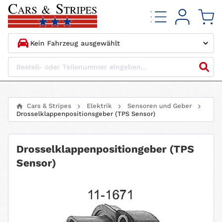
1.
HERSTELLER
2.
MODELL
Cars & Stripes
Elektrik
Sensoren und Geber
Drosselklappenpositionsgeber (TPS Sensor)
3.
BAUJAHR
4.
MOTORTYP
Drosselklappenpositiongeber (TPS
Sensor)