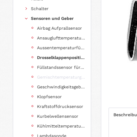
Schalter
Sensoren und Geber
Airbag Aufprallsensor
Ansauglufttemperatursensor
Aussentemperaturfühler
Drosselklappenpositionsgeber (TPS Sensor)
Füllstandssensor für Bremsflüssigkeit
Gemischtemperaturgeber
Geschwindigkeitsgeber (Speed Sensor)
Klopfsensor
Kraftstoffdrucksensor
Beschreib
Kurbelwellensensor
Kühlmitteltemperatursensor
Lambdasonde