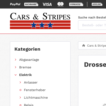
Suche nach Bestel
Cars & Strip
Kategorien
Abgasanlage
Drosse
Bremse
Elektrik
Anlasser
Fensterheber
Lichtmaschine
Relais