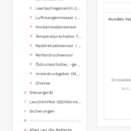
Leerlaufregelventil (IAC Ventil)
Luftmengenmesser (MAF Sensor)
Kunden hab
Nockenwellensensor
Temperaturschalter für Lüftermotor
Raddrehzahlsensor / ABS Sensor
Reifendrucksensor
Öldruckschalter, -geber
Unterdruckgeber (MAP Sensor)
Drosselkl
Diverse
Art.
Steuergerät
Leuchtmittel (Glühbirnen, Fassungen usw.)
Sicherungen
Heckklappenbeleuchtung
Alles um die Batterie