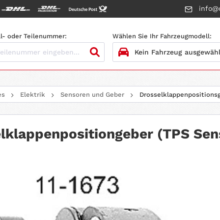
info@c
l- oder Teilenummer:
Wählen Sie Ihr Fahrzeugmodell:
1.
HERSTELLER
es
Elektrik
Sensoren und Geber
Drosselklappenpositions
2.
MODELL
3.
BAUJAHR
lklappenpositiongeber (TPS Sen
4.
MOTORTYP