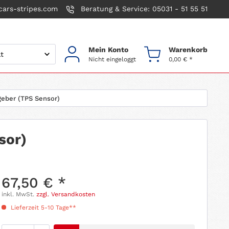
ars-stripes.com
Beratung & Service: 05031 - 51 55 51
Mein Konto
Warenkorb
Nicht eingeloggt
0,00 € *
geber (TPS Sensor)
sor)
67,50 € *
inkl. MwSt.
zzgl. Versandkosten
Lieferzeit 5-10 Tage**