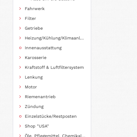
Fahrwerk
Filter
Getriebe
Heizung/Kühlung/Klimaanlage
Innenausstattung
Karosserie
Kraftstoff & Luftfiltersystem
Lenkung
Motor
Riemenantrieb
Zündung
Einzelstücke/Restposten
Shop "USA"
Öle, Pflegemittel, Chemikalien und Additive