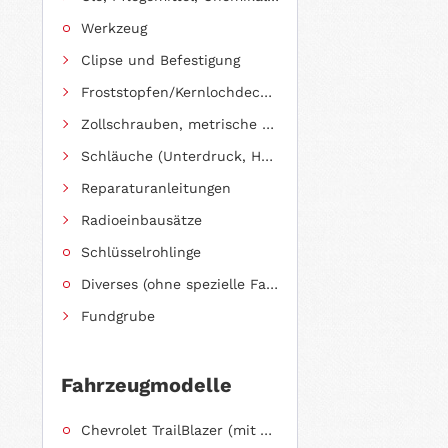
Werkzeug
Clipse und Befestigung
Froststopfen/Kernlochdeckel (nach Abmessung sortiert)
Zollschrauben, metrische Schauben, Stehbolzen
Schläuche (Unterdruck, Heizung, Kraftstoff usw.) und Zubehör
Reparaturanleitungen
Radioeinbausätze
Schlüsselrohlinge
Diverses (ohne spezielle Fahrzeugzuordnung)
Fundgrube
Fahrzeugmodelle
Chevrolet TrailBlazer (mit Allradantrieb)