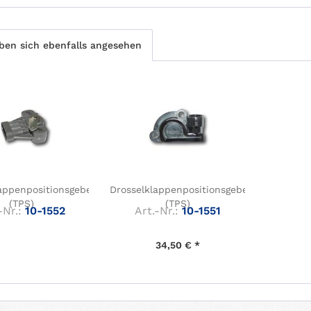
en sich ebenfalls angesehen
appenpositionsgeber
Drosselklappenpositionsgeber
(TPS)
(TPS)
-Nr.:
10-1552
Art.-Nr.:
10-1551
34,50 € *