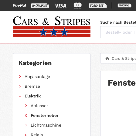
Suche nach Bestel
Cars & Strip
Kategorien
Abgasanlage
Fenst
Bremse
Elektrik
Anlasser
Fensterheber
Lichtmaschine
Relais