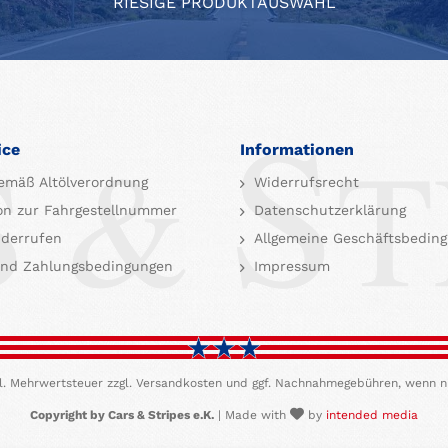
RIESIGE PRODUKTAUSWAHL
ice
Informationen
emäß Altölverordnung
Widerrufsrecht
on zur Fahrgestellnummer
Datenschutzerklärung
iderrufen
Allgemeine Geschäftsbedin
nd Zahlungsbedingungen
Impressum
etzl. Mehrwertsteuer zzgl. Versandkosten und ggf. Nachnahmegebühren, wenn n
Copyright by Cars & Stripes e.K.
| Made with
by
intended media