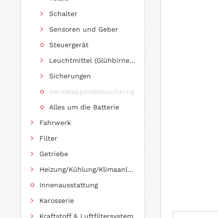
Schalter
Sensoren und Geber
Steuergerät
Leuchtmittel (Glühbirnen, Fassungen usw.)
Sicherungen
Heckklappenbeleuchtung
Alles um die Batterie
Fahrwerk
Filter
Getriebe
Heizung/Kühlung/Klimaanlage
Innenausstattung
Karosserie
Kraftstoff & Luftfiltersystem