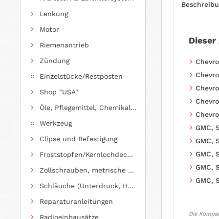
Beschreib
Lenkung
Motor
Dieser
Riemenantrieb
Zündung
Chevro
Chevro
Einzelstücke/Restposten
Chevro
Shop "USA"
Chevro
Öle, Pflegemittel, Chemikalien und Additive
Chevro
Werkzeug
GMC, S
Clipse und Befestigung
GMC, S
GMC, S
Froststopfen/Kernlochdeckel (nach Abmessung sortiert)
GMC, S
Zollschrauben, metrische Schauben, Stehbolzen
GMC, S
Schläuche (Unterdruck, Heizung, Kraftstoff usw.) und Zubehör
Reparaturanleitungen
Die Kompati
Radioeinbausätze