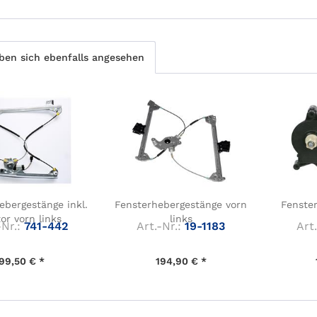
en sich ebenfalls angesehen
ebergestänge inkl.
Fensterhebergestänge vorn
Fenste
or vorn links
links
-Nr.:
741-442
Art.-Nr.:
19-1183
Art.
99,50 € *
194,90 € *