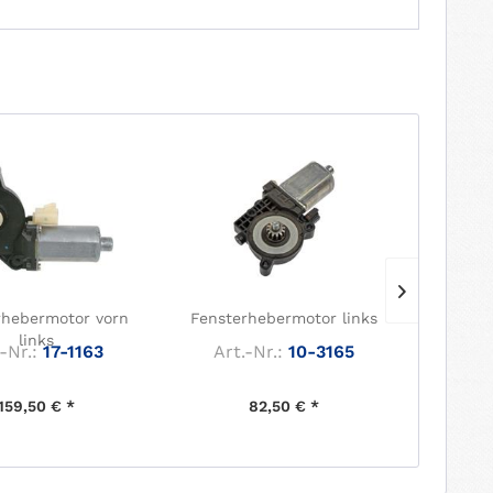
rhebermotor vorn
Fensterhebermotor links
Fenste
links
-Nr.:
17-1163
Art.-Nr.:
10-3165
Art.
159,50 € *
82,50 € *