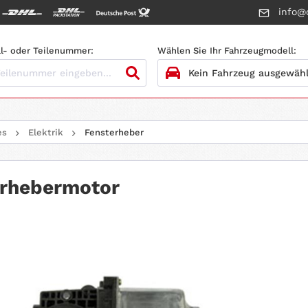
info@c
l- oder Teilenummer:
Wählen Sie Ihr Fahrzeugmodell:
1.
HERSTELLER
es
Elektrik
Fensterheber
2.
MODELL
3.
BAUJAHR
erhebermotor
4.
MOTORTYP