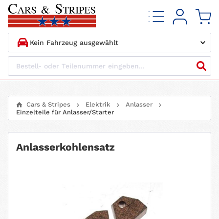
1.
HERSTELLER
2.
MODELL
Cars & Stripes
Elektrik
Anlasser
Einzelteile für Anlasser/Starter
3.
BAUJAHR
4.
MOTORTYP
Anlasserkohlensatz