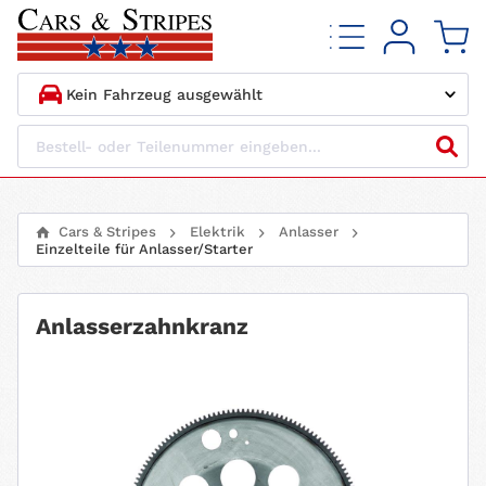
1.
HERSTELLER
2.
MODELL
Cars & Stripes
Elektrik
Anlasser
Einzelteile für Anlasser/Starter
3.
BAUJAHR
4.
MOTORTYP
Anlasserzahnkranz