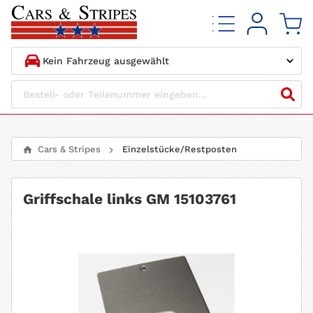
1.
HERSTELLER
2.
MODELL
Cars & Stripes
Einzelstücke/Restposten
3.
BAUJAHR
Griffschale links GM 15103761
4.
MOTORTYP