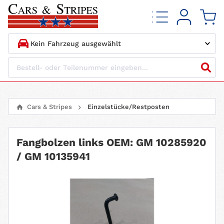
1.
HERSTELLER
2.
MODELL
Cars & Stripes
Einzelstücke/Restposten
3.
BAUJAHR
Fangbolzen links OEM: GM 10285920
4.
MOTORTYP
/ GM 10135941