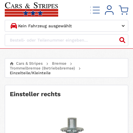
1.
HERSTELLER
2.
MODELL
Cars & Stripes
Bremse
Trommelbremse (Betriebsbremse)
3.
BAUJAHR
Einzelteile/Kleinteile
4.
MOTORTYP
Einsteller rechts