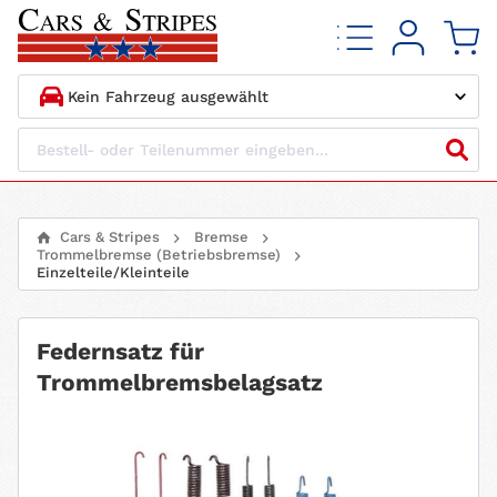
1.
HERSTELLER
2.
MODELL
Cars & Stripes
Bremse
Trommelbremse (Betriebsbremse)
3.
BAUJAHR
Einzelteile/Kleinteile
4.
MOTORTYP
Federnsatz für
Trommelbremsbelagsatz