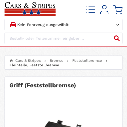
1.
HERSTELLER
2.
MODELL
Cars & Stripes
Bremse
Feststellbremse
Kleinteile, Feststellbremse
3.
BAUJAHR
4.
MOTORTYP
Griff (Feststellbremse)