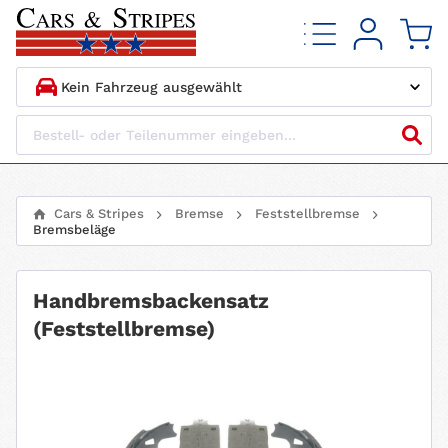
1.
HERSTELLER
2.
MODELL
Cars & Stripes
Bremse
Feststellbremse
Bremsbeläge
3.
BAUJAHR
4.
MOTORTYP
Handbremsbackensatz
(Feststellbremse)