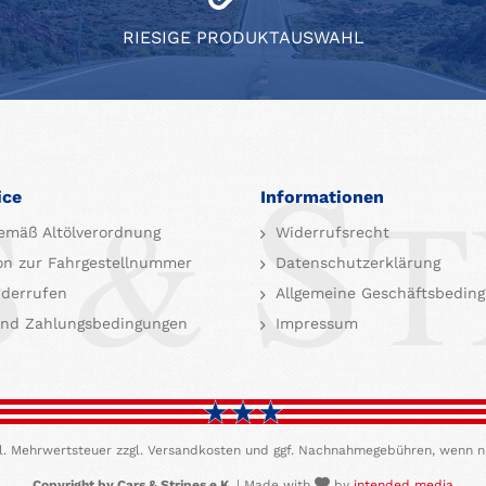
RIESIGE PRODUKTAUSWAHL
ice
Informationen
emäß Altölverordnung
Widerrufsrecht
on zur Fahrgestellnummer
Datenschutzerklärung
iderrufen
Allgemeine Geschäftsbedin
nd Zahlungsbedingungen
Impressum
etzl. Mehrwertsteuer zzgl. Versandkosten und ggf. Nachnahmegebühren, wenn n
Copyright by Cars & Stripes e.K.
| Made with
by
intended media