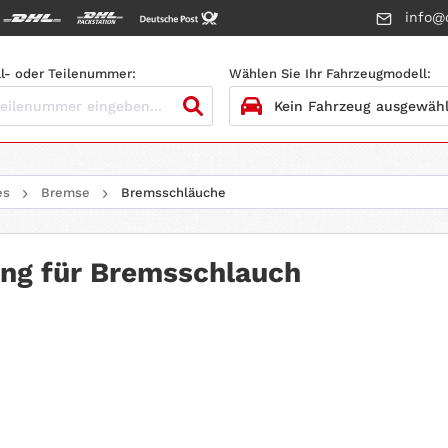
info@c
l- oder Teilenummer:
Wählen Sie Ihr Fahrzeugmodell:
1.
HERSTELLER
es
Bremse
Bremsschläuche
2.
MODELL
3.
BAUJAHR
ing für Bremsschlauch
4.
MOTORTYP