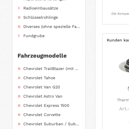
Radioeinbausätze
Die Kompati
Schlüsselrohlinge
Diverses (ohne spezielle Fahrzeugzuordnung)
Fundgrube
Kunden ka
Fahrzeugmodelle
Chevrolet TrailBlazer (mit Allradantrieb)
Chevrolet Tahoe
Chevrolet Van G20
Chevrolet Astro Van
Therm
Chevrolet Express 1500
Art.
Chevrolet Corvette
Chevrolet Suburban / Suburban 1500