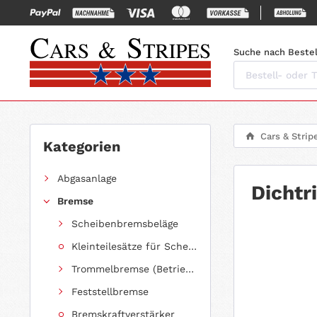
Suche nach Bestel
Cars & Strip
Kategorien
Abgasanlage
Dichtr
Bremse
Scheibenbremsbeläge
Kleinteilesätze für Scheibenbremsbeläge
Trommelbremse (Betriebsbremse)
Feststellbremse
Bremskraftverstärker