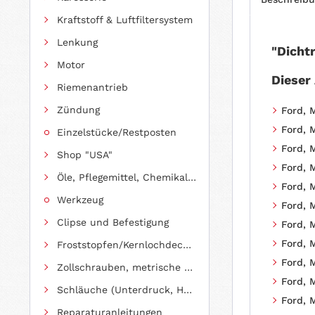
Kraftstoff & Luftfiltersystem
Lenkung
"Dicht
Motor
Dieser
Riemenantrieb
Zündung
Ford, 
Ford, 
Einzelstücke/Restposten
Ford, 
Shop "USA"
Ford, 
Öle, Pflegemittel, Chemikalien und Additive
Ford, 
Werkzeug
Ford, 
Clipse und Befestigung
Ford, 
Ford, 
Froststopfen/Kernlochdeckel (nach Abmessung sortiert)
Ford, 
Zollschrauben, metrische Schauben, Stehbolzen
Ford, 
Schläuche (Unterdruck, Heizung, Kraftstoff usw.) und Zubehör
Ford, M
Reparaturanleitungen