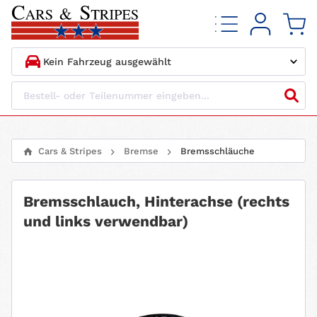
1.
HERSTELLER
2.
MODELL
Cars & Stripes
Bremse
Bremsschläuche
3.
BAUJAHR
Bremsschlauch, Hinterachse (rechts
4.
MOTORTYP
und links verwendbar)