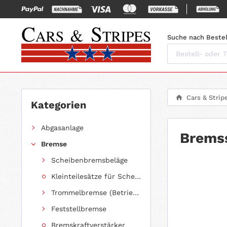
Suche nach Bestel
Cars & Strip
Kategorien
Abgasanlage
Bremss
Bremse
Scheibenbremsbeläge
Kleinteilesätze für Scheibenbremsbeläge
Trommelbremse (Betriebsbremse)
Feststellbremse
Bremskraftverstärker