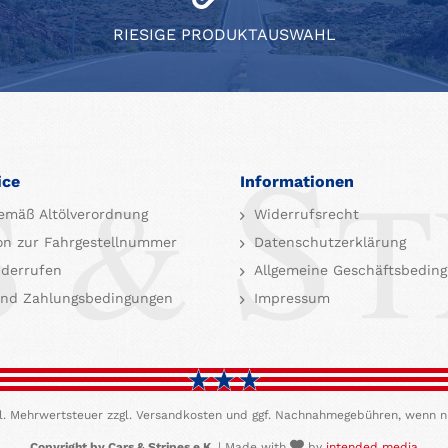
RIESIGE PRODUKTAUSWAHL
ice
Informationen
emäß Altölverordnung
Widerrufsrecht
on zur Fahrgestellnummer
Datenschutzerklärung
iderrufen
Allgemeine Geschäftsbedin
nd Zahlungsbedingungen
Impressum
etzl. Mehrwertsteuer zzgl. Versandkosten und ggf. Nachnahmegebühren, wenn n
Copyright by Cars & Stripes e.K.
| Made with
by
intended media