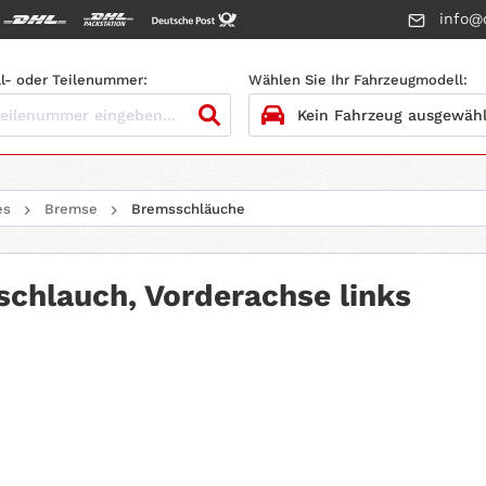
info@c
l- oder Teilenummer:
Wählen Sie Ihr Fahrzeugmodell:
1.
HERSTELLER
es
Bremse
Bremsschläuche
2.
MODELL
3.
BAUJAHR
chlauch, Vorderachse links
4.
MOTORTYP