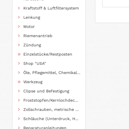
Kraftstoff & Luftfiltersystem
Lenkung
Motor
Riemenantrieb
Zündung
Einzelstücke/Restposten
Shop "USA"
Öle, Pflegemittel, Chemikalien und Additive
Werkzeug
Clipse und Befestigung
Froststopfen/Kernlochdeckel (nach Abmessung sortiert)
Zollschrauben, metrische Schauben, Stehbolzen
Schläuche (Unterdruck, Heizung, Kraftstoff usw.) und Zubehör
Reparaturanleitungen