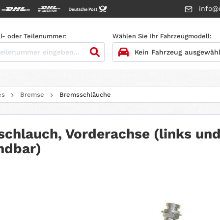
info@c
l- oder Teilenummer:
Wählen Sie Ihr Fahrzeugmodell:
1.
HERSTELLER
es
Bremse
Bremsschläuche
2.
MODELL
3.
BAUJAHR
chlauch, Vorderachse (links und
ndbar)
4.
MOTORTYP