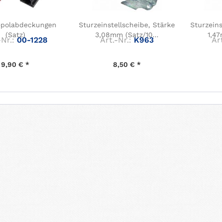
iepolabdeckungen
Sturzeinstellscheibe, Stärke
Sturzeins
(Satz)
3,08mm (Satz/10...
1,47
-Nr.:
00-1228
Art.-Nr.:
K963
Art
9,90 € *
8,50 € *