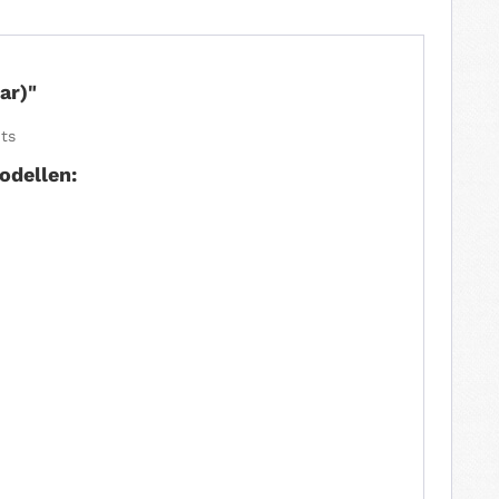
ar)"
hts
odellen: