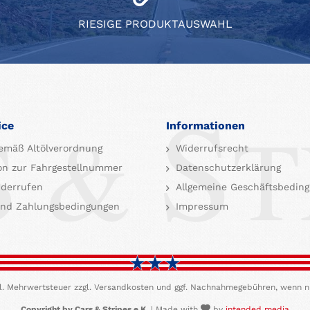
RIESIGE PRODUKTAUSWAHL
ice
Informationen
emäß Altölverordnung
Widerrufsrecht
on zur Fahrgestellnummer
Datenschutzerklärung
iderrufen
Allgemeine Geschäftsbedin
nd Zahlungsbedingungen
Impressum
etzl. Mehrwertsteuer zzgl. Versandkosten und ggf. Nachnahmegebühren, wenn n
Copyright by Cars & Stripes e.K.
| Made with
by
intended media