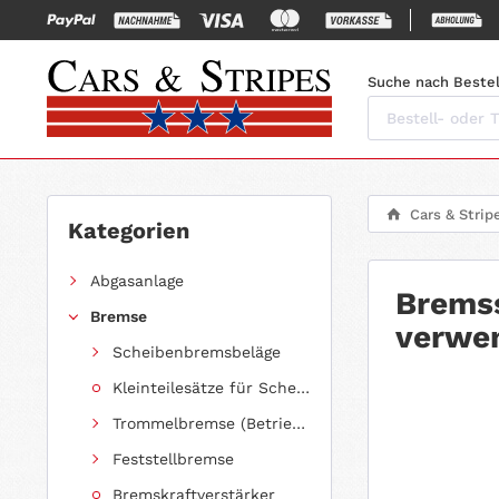
Suche nach Bestel
Cars & Strip
Kategorien
Abgasanlage
Bremss
Bremse
verwe
Scheibenbremsbeläge
Kleinteilesätze für Scheibenbremsbeläge
Trommelbremse (Betriebsbremse)
Feststellbremse
Bremskraftverstärker