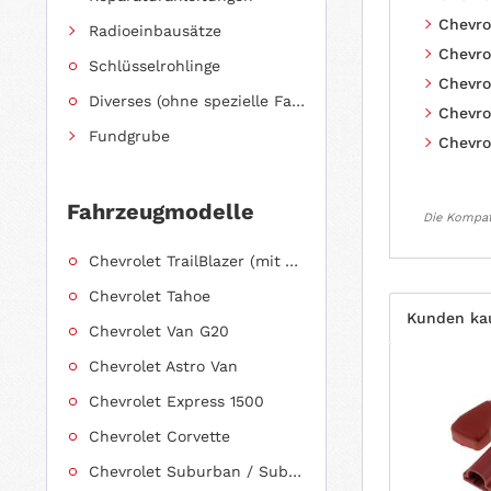
Chevro
Radioeinbausätze
Chevro
Schlüsselrohlinge
Chevro
Diverses (ohne spezielle Fahrzeugzuordnung)
Chevrol
Fundgrube
Chevro
Fahrzeugmodelle
Die Kompati
Chevrolet TrailBlazer (mit Allradantrieb)
Chevrolet Tahoe
Kunden ka
Chevrolet Van G20
Chevrolet Astro Van
Chevrolet Express 1500
Chevrolet Corvette
Chevrolet Suburban / Suburban 1500