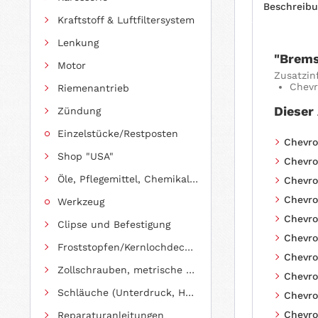
Beschreib
Kraftstoff & Luftfiltersystem
Lenkung
"Brems
Motor
Zusatzin
Chevr
Riemenantrieb
Dieser
Zündung
Einzelstücke/Restposten
Chevro
Shop "USA"
Chevro
Öle, Pflegemittel, Chemikalien und Additive
Chevro
Chevrol
Werkzeug
Chevro
Clipse und Befestigung
Chevro
Froststopfen/Kernlochdeckel (nach Abmessung sortiert)
Chevro
Zollschrauben, metrische Schauben, Stehbolzen
Chevro
Schläuche (Unterdruck, Heizung, Kraftstoff usw.) und Zubehör
Chevro
Chevro
Reparaturanleitungen