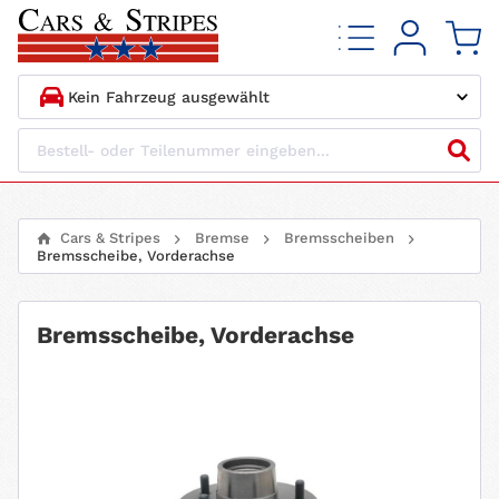
1.
HERSTELLER
2.
MODELL
Cars & Stripes
Bremse
Bremsscheiben
Bremsscheibe, Vorderachse
3.
BAUJAHR
4.
MOTORTYP
Bremsscheibe, Vorderachse