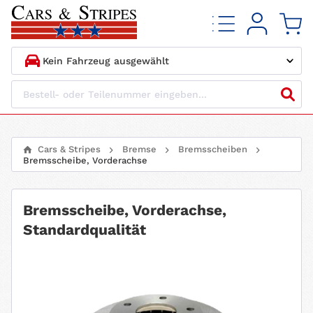
1.
HERSTELLER
2.
MODELL
Cars & Stripes
Bremse
Bremsscheiben
Bremsscheibe, Vorderachse
3.
BAUJAHR
4.
MOTORTYP
Bremsscheibe, Vorderachse,
Standardqualität