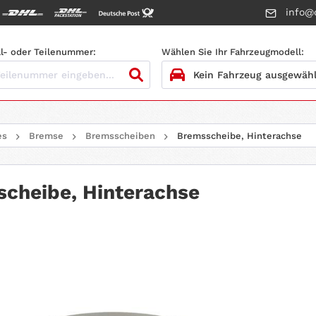
info@c
l- oder Teilenummer:
Wählen Sie Ihr Fahrzeugmodell:
1.
HERSTELLER
es
Bremse
Bremsscheiben
Bremsscheibe, Hinterachse
2.
MODELL
3.
BAUJAHR
cheibe, Hinterachse
4.
MOTORTYP