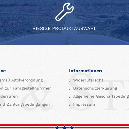
RIESIGE PRODUKTAUSWAHL
ice
Informationen
emäß Altölverordnung
Widerrufsrecht
on zur Fahrgestellnummer
Datenschutzerklärung
iderrufen
Allgemeine Geschäftsbedin
nd Zahlungsbedingungen
Impressum