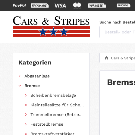
Suche nach Bestel
Cars & Strip
Kategorien
Abgasanlage
Bremss
Bremse
Scheibenbremsbeläge
Kleinteilesätze für Scheibenbremsbeläge
Trommelbremse (Betriebsbremse)
Feststellbremse
Bremskraftverstärker