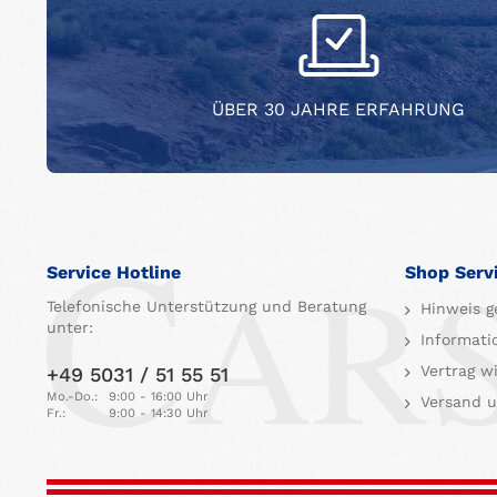
ÜBER 30 JAHRE ERFAHRUNG
Service Hotline
Shop Serv
Telefonische Unterstützung und Beratung
Hinweis g
unter:
Informati
Vertrag w
+49 5031 / 51 55 51
Mo.-Do.:
9:00 - 16:00 Uhr
Versand u
Fr.:
9:00 - 14:30 Uhr