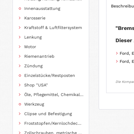
Beschreib
Innenausstattung
Karosserie
"Brems
Kraftstoff & Luftfiltersystem
Lenkung
Dieser
Motor
Ford, 
Riemenantrieb
Ford, 
Zündung
Einzelstücke/Restposten
Die Kompati
Shop "USA"
Öle, Pflegemittel, Chemikalien und Additive
Werkzeug
Clipse und Befestigung
Froststopfen/Kernlochdeckel (nach Abmessung sortiert)
Zollschrauben, metrische Schauben, Stehbolzen