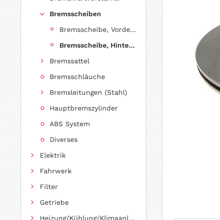
Bremsscheiben
Bremsscheibe, Vorderachse
Bremsscheibe, Hinterachse
Bremssattel
Bremsschläuche
Bremsleitungen (Stahl)
Hauptbremszylinder
ABS System
Diverses
Elektrik
Fahrwerk
Filter
Getriebe
Heizung/Kühlung/Klimaanlage