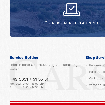
ÜBER 30 JAHRE ERFAHRUNG
Service Hotline
Shop Serv
Telefonische Unterstützung und Beratung
Hinweis g
unter:
Informati
Vertrag w
+49 5031 / 51 55 51
Mo.-Do.:
9:00 - 16:00 Uhr
Versand u
Fr.:
9:00 - 14:30 Uhr