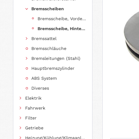
Bremsscheiben
Bremsscheibe, Vorderachse
Bremsscheibe, Hinterachse
Bremssattel
Bremsschläuche
Bremsleitungen (Stahl)
Hauptbremszylinder
ABS System
Diverses
Elektrik
Fahrwerk
Filter
Getriebe
Heizung/Kühlung/Klimaanlage