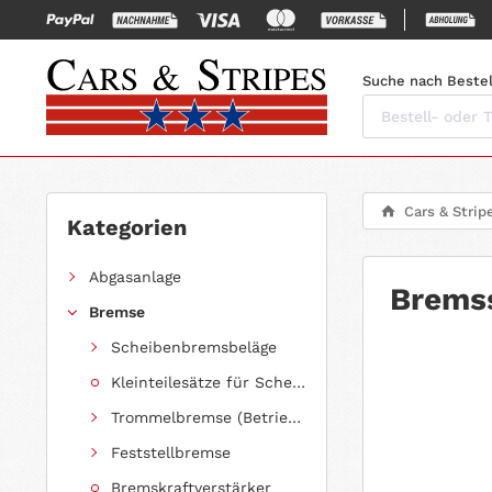
Suche nach Bestel
Cars & Strip
Kategorien
Abgasanlage
Bremss
Bremse
Scheibenbremsbeläge
Kleinteilesätze für Scheibenbremsbeläge
Trommelbremse (Betriebsbremse)
Feststellbremse
Bremskraftverstärker