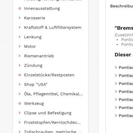
Beschreib
Innenausstattung
Karosserie
"Brems
Kraftstoff & Luftfiltersystem
Zusatzin
Lenkung
Ponti
Ponti
Motor
Dieser
Riemenantrieb
Zündung
Pontiac
Einzelstücke/Restposten
Pontiac
Pontiac
Shop "USA"
Pontiac
Öle, Pflegemittel, Chemikalien und Additive
Pontiac
Werkzeug
Pontiac
Clipse und Befestigung
Pontiac
Froststopfen/Kernlochdeckel (nach Abmessung sortiert)
Zollschrauben, metrische Schauben, Stehbolzen