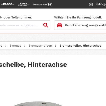
info@c
l- oder Teilenummer:
Wählen Sie Ihr Fahrzeugmodell:
1.
HERSTELLER
es
Bremse
Bremsscheiben
Bremsscheibe, Hinterachse
2.
MODELL
3.
BAUJAHR
cheibe, Hinterachse
4.
MOTORTYP