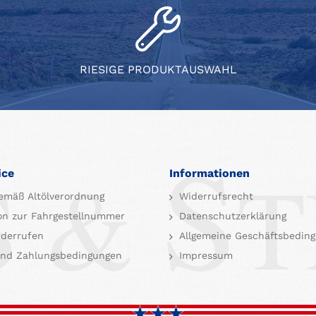
RIESIGE PRODUKTAUSWAHL
ice
Informationen
emäß Altölverordnung
Widerrufsrecht
on zur Fahrgestellnummer
Datenschutzerklärung
iderrufen
Allgemeine Geschäftsbedin
nd Zahlungsbedingungen
Impressum