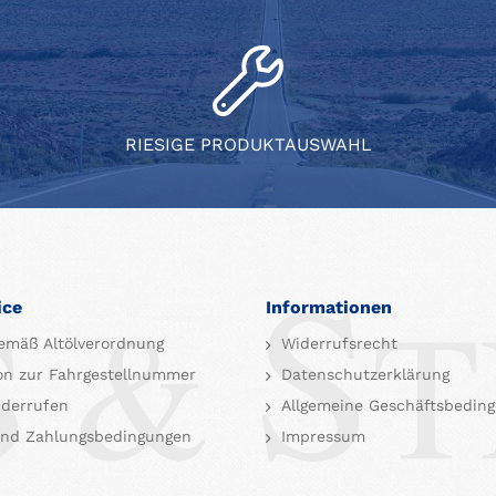
RIESIGE PRODUKTAUSWAHL
ice
Informationen
emäß Altölverordnung
Widerrufsrecht
on zur Fahrgestellnummer
Datenschutzerklärung
iderrufen
Allgemeine Geschäftsbedin
nd Zahlungsbedingungen
Impressum