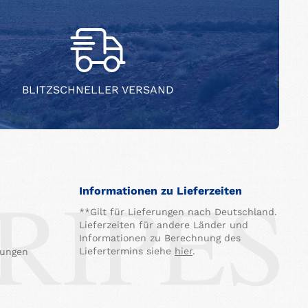
BLITZSCHNELLER VERSAND
Informationen zu Lieferzeiten
**Gilt für Lieferungen nach Deutschland.
Lieferzeiten für andere Länder und
Informationen zu Berechnung des
Liefertermins siehe
hier
.
gungen