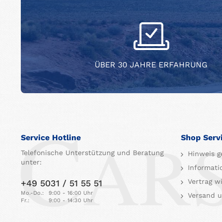
ÜBER 30 JAHRE ERFAHRUNG
Service Hotline
Shop Serv
Telefonische Unterstützung und Beratung
Hinweis g
unter:
Informati
Vertrag w
+49 5031 / 51 55 51
Mo.-Do.:
9:00 - 16:00 Uhr
Versand u
Fr.:
9:00 - 14:30 Uhr