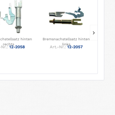
hstellsatz hinten
Bremsnachstellsatz hinten
Rad
rechts
links
-Nr.:
12-2058
Art.-Nr.:
12-2057
Art.