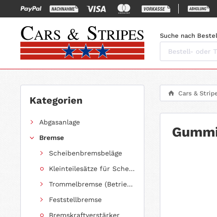
Suche nach Bestel
Cars & Strip
Kategorien
Abgasanlage
Gummit
Bremse
Scheibenbremsbeläge
Kleinteilesätze für Scheibenbremsbeläge
Trommelbremse (Betriebsbremse)
Feststellbremse
Bremskraftverstärker