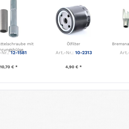
ttelschraube mit
Ölfilter
Bremsnac
hrungshülse
-Nr.:
12-1581
Art.-Nr.:
10-2313
Art.
10,70 € *
4,90 € *