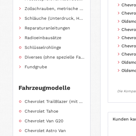
Chevro
Zollschrauben, metrische Schauben, Stehbolzen
Chevro
Schläuche (Unterdruck, Heizung, Kraftstoff usw.) und Zubehör
Oldsmo
Reparaturanleitungen
Chevro
Radioeinbausätze
Chevro
Chevro
Schlüsselrohlinge
Chevro
Diverses (ohne spezielle Fahrzeugzuordnung)
Oldsmo
Fundgrube
Oldsmo
Fahrzeugmodelle
Die Kompati
Chevrolet TrailBlazer (mit Allradantrieb)
Chevrolet Tahoe
Kunden ka
Chevrolet Van G20
Chevrolet Astro Van