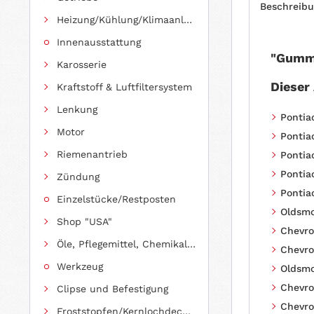
Beschreib
Heizung/Kühlung/Klimaanlage
Innenausstattung
"Gummi
Karosserie
Dieser
Kraftstoff & Luftfiltersystem
Lenkung
Pontia
Motor
Pontia
Riemenantrieb
Pontia
Pontia
Zündung
Pontia
Einzelstücke/Restposten
Oldsmo
Shop "USA"
Chevro
Öle, Pflegemittel, Chemikalien und Additive
Chevro
Werkzeug
Oldsmo
Chevro
Clipse und Befestigung
Chevro
Froststopfen/Kernlochdeckel (nach Abmessung sortiert)