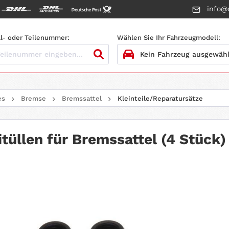
info@c
l- oder Teilenummer:
Wählen Sie Ihr Fahrzeugmodell:
1.
HERSTELLER
es
Bremse
Bremssattel
Kleinteile/Reparatursätze
2.
MODELL
3.
BAUJAHR
üllen für Bremssattel (4 Stück)
4.
MOTORTYP