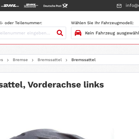
info@c
l- oder Teilenummer:
Wählen Sie Ihr Fahrzeugmodell:
1.
HERSTELLER
es
Bremse
Bremssattel
Bremssattel
2.
MODELL
3.
BAUJAHR
attel, Vorderachse links
4.
MOTORTYP