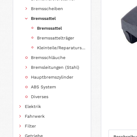
Bremsscheiben
Bremssattel
Bremssattel
Bremssattelträger
Kleinteile/Reparatursätze
Bremsschläuche
Bremsleitungen (Stahl)
Hauptbremszylinder
ABS System
Diverses
Elektrik
Fahrwerk
Filter
Getriebe
Beschreib