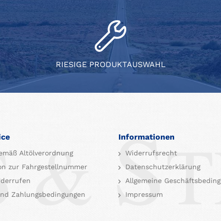
RIESIGE PRODUKTAUSWAHL
ice
Informationen
emäß Altölverordnung
Widerrufsrecht
on zur Fahrgestellnummer
Datenschutzerklärung
iderrufen
Allgemeine Geschäftsbedin
nd Zahlungsbedingungen
Impressum