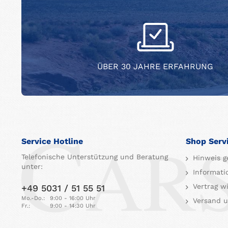
ÜBER 30 JAHRE ERFAHRUNG
Service Hotline
Shop Serv
Telefonische Unterstützung und Beratung
Hinweis g
unter:
Informati
Vertrag w
+49 5031 / 51 55 51
Mo.-Do.:
9:00 - 16:00 Uhr
Versand u
Fr.:
9:00 - 14:30 Uhr