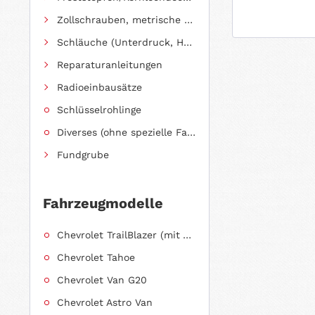
Zollschrauben, metrische Schauben, Stehbolzen
Schläuche (Unterdruck, Heizung, Kraftstoff usw.) und Zubehör
Reparaturanleitungen
Radioeinbausätze
Schlüsselrohlinge
Diverses (ohne spezielle Fahrzeugzuordnung)
Fundgrube
Fahrzeugmodelle
Chevrolet TrailBlazer (mit Allradantrieb)
Chevrolet Tahoe
Chevrolet Van G20
Chevrolet Astro Van