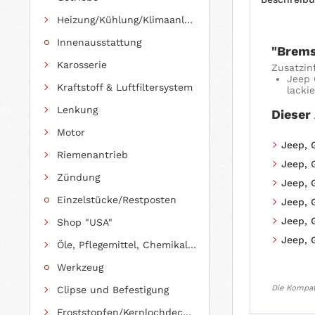
Heizung/Kühlung/Klimaanlage
Innenausstattung
"Brems
Karosserie
Zusatzin
Jeep 
Kraftstoff & Luftfiltersystem
lacki
Lenkung
Dieser
Motor
Jeep, 
Riemenantrieb
Jeep, 
Zündung
Jeep, 
Einzelstücke/Restposten
Jeep, 
Jeep, 
Shop "USA"
Jeep, 
Öle, Pflegemittel, Chemikalien und Additive
Werkzeug
Die Kompati
Clipse und Befestigung
Froststopfen/Kernlochdeckel (nach Abmessung sortiert)