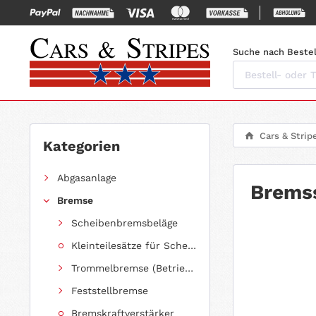
Suche nach Bestel
Cars & Strip
Kategorien
Abgasanlage
Bremss
Bremse
Scheibenbremsbeläge
Kleinteilesätze für Scheibenbremsbeläge
Trommelbremse (Betriebsbremse)
Feststellbremse
Bremskraftverstärker