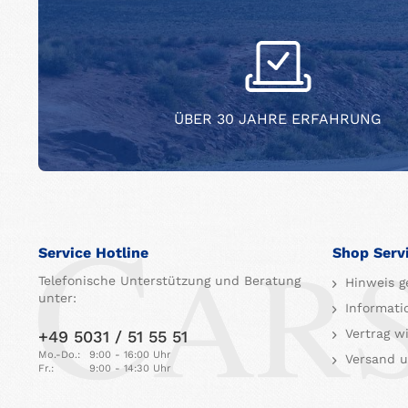
ÜBER 30 JAHRE ERFAHRUNG
Service Hotline
Shop Serv
Telefonische Unterstützung und Beratung
Hinweis g
unter:
Informati
Vertrag w
+49 5031 / 51 55 51
Mo.-Do.:
9:00 - 16:00 Uhr
Versand u
Fr.:
9:00 - 14:30 Uhr