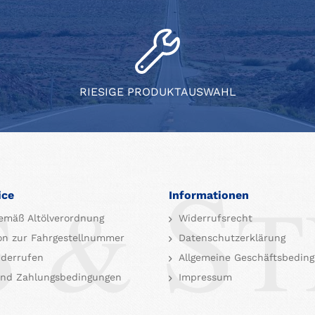
RIESIGE PRODUKTAUSWAHL
ice
Informationen
emäß Altölverordnung
Widerrufsrecht
on zur Fahrgestellnummer
Datenschutzerklärung
iderrufen
Allgemeine Geschäftsbedin
nd Zahlungsbedingungen
Impressum