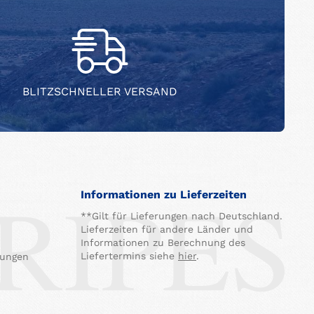
BLITZSCHNELLER VERSAND
Informationen zu Lieferzeiten
**Gilt für Lieferungen nach Deutschland.
Lieferzeiten für andere Länder und
Informationen zu Berechnung des
Liefertermins siehe
hier
.
gungen