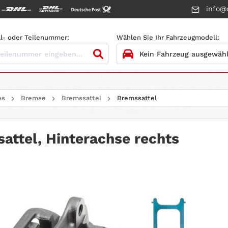
info@c
l- oder Teilenummer:
Wählen Sie Ihr Fahrzeugmodell:
1.
HERSTELLER
es
Bremse
Bremssattel
Bremssattel
2.
MODELL
3.
BAUJAHR
attel, Hinterachse rechts
4.
MOTORTYP