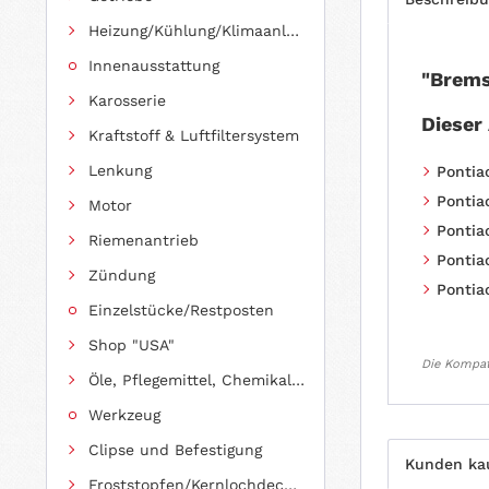
Heizung/Kühlung/Klimaanlage
Innenausstattung
"Brems
Karosserie
Dieser
Kraftstoff & Luftfiltersystem
Lenkung
Pontiac
Pontiac
Motor
Pontiac
Riemenantrieb
Pontiac
Zündung
Pontiac
Einzelstücke/Restposten
Shop "USA"
Die Kompati
Öle, Pflegemittel, Chemikalien und Additive
Werkzeug
Clipse und Befestigung
Kunden ka
Froststopfen/Kernlochdeckel (nach Abmessung sortiert)