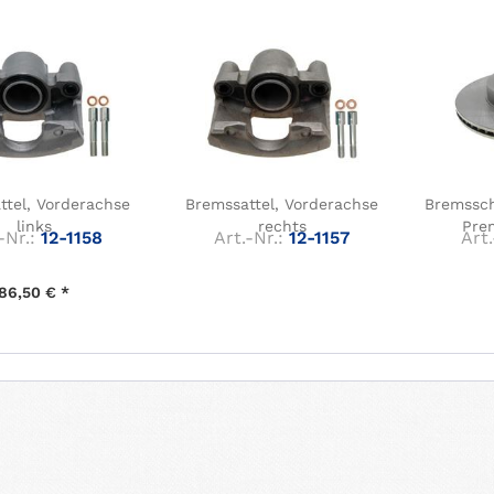
ttel, Vorderachse
Bremssattel, Vorderachse
Bremssch
links
rechts
Pre
-Nr.:
12-1158
Art.-Nr.:
12-1157
Art.
86,50 € *