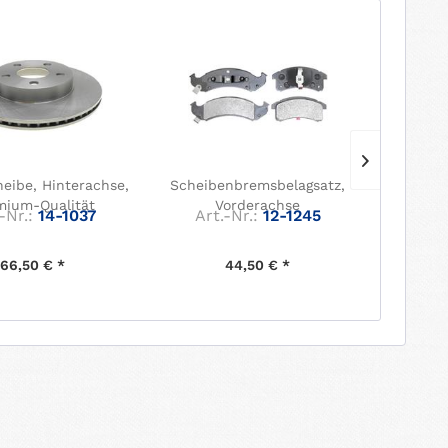
eibe, Hinterachse,
Scheibenbremsbelagsatz,
Bremssc
mium-Qualität
Vorderachse
-Nr.:
14-1037
Art.-Nr.:
12-1245
Art.
66,50 € *
44,50 € *