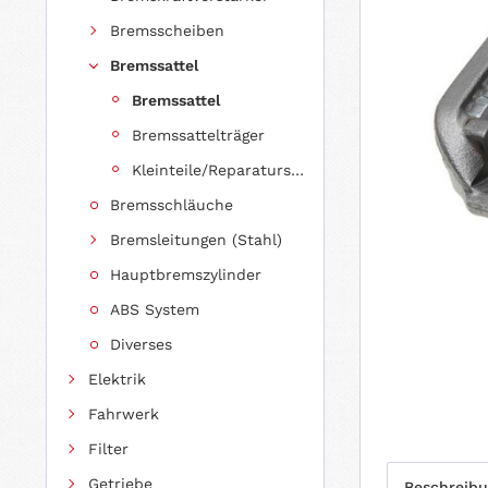
Bremsscheiben
Bremssattel
Bremssattel
Bremssattelträger
Kleinteile/Reparatursätze
Bremsschläuche
Bremsleitungen (Stahl)
Hauptbremszylinder
ABS System
Diverses
Elektrik
Fahrwerk
Filter
Getriebe
Beschreib