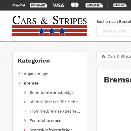
Suche nach Bestel
Cars & Strip
Kategorien
Abgasanlage
Bremss
Bremse
Scheibenbremsbeläge
Kleinteilesätze für Scheibenbremsbeläge
Trommelbremse (Betriebsbremse)
Feststellbremse
Bremskraftverstärker