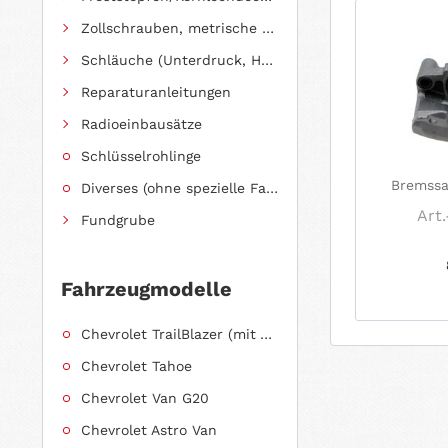
Zollschrauben, metrische Schauben, Stehbolzen
Schläuche (Unterdruck, Heizung, Kraftstoff usw.) und Zubehör
Reparaturanleitungen
Radioeinbausätze
Schlüsselrohlinge
Bremssa
Diverses (ohne spezielle Fahrzeugzuordnung)
Art.
Fundgrube
Fahrzeugmodelle
Chevrolet TrailBlazer (mit Allradantrieb)
Chevrolet Tahoe
Chevrolet Van G20
Chevrolet Astro Van