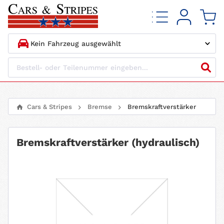
1.
HERSTELLER
2.
MODELL
Cars & Stripes
Bremse
Bremskraftverstärker
3.
BAUJAHR
Bremskraftverstärker (hydraulisch)
4.
MOTORTYP