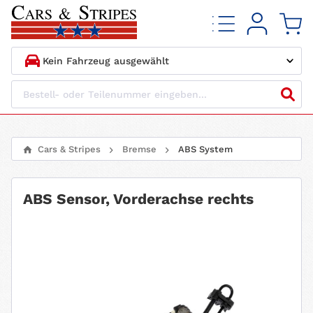
1.
HERSTELLER
2.
MODELL
Cars & Stripes
Bremse
ABS System
3.
BAUJAHR
ABS Sensor, Vorderachse rechts
4.
MOTORTYP