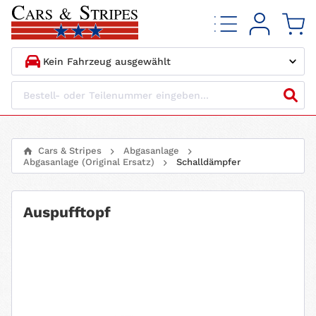
1.
HERSTELLER
2.
MODELL
Cars & Stripes
Abgasanlage
Abgasanlage (Original Ersatz)
Schalldämpfer
3.
BAUJAHR
4.
MOTORTYP
Auspufftopf