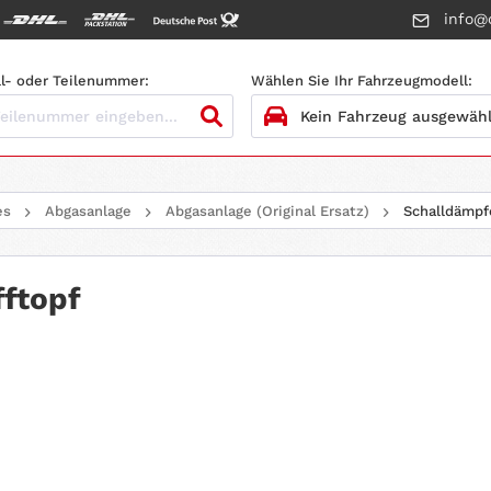
info@c
l- oder Teilenummer:
Wählen Sie Ihr Fahrzeugmodell:
1.
HERSTELLER
es
Abgasanlage
Abgasanlage (Original Ersatz)
Schalldämpf
2.
MODELL
3.
BAUJAHR
ftopf
4.
MOTORTYP