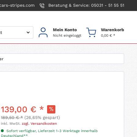
ars-stripes.com
Beratung & Service: 05031 - 51 55 51
Mein Konto
Warenkorb
Nicht eingeloggt
0,00 € *
er
139,00 € *
189,50 € *
(26,65% gespart)
inkl. MwSt.
zzgl. Versandkosten
Sofort verfügbar, Lieferzeit 1-3 Werktage innerhalb
Deutschland**