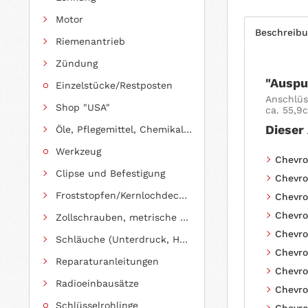
Motor
Beschreib
Riemenantrieb
Zündung
"Auspu
Einzelstücke/Restposten
Anschlüs
Shop "USA"
ca. 55,9
Dieser
Öle, Pflegemittel, Chemikalien und Additive
Werkzeug
Chevrol
Clipse und Befestigung
Chevro
Froststopfen/Kernlochdeckel (nach Abmessung sortiert)
Chevrol
Chevro
Zollschrauben, metrische Schauben, Stehbolzen
Chevrol
Schläuche (Unterdruck, Heizung, Kraftstoff usw.) und Zubehör
Chevro
Reparaturanleitungen
Chevrol
Radioeinbausätze
Chevro
Schlüsselrohlinge
Chevrol