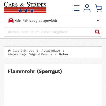
1.
HERSTELLER
2.
MODELL
Cars & Stripes
Abgasanlage
Abgasanlage (Original Ersatz)
Rohre
3.
BAUJAHR
4.
MOTORTYP
Flammrohr (Sperrgut)