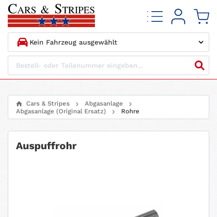
1.
HERSTELLER
2.
MODELL
Cars & Stripes
Abgasanlage
Abgasanlage (Original Ersatz)
Rohre
3.
BAUJAHR
4.
MOTORTYP
Auspuffrohr