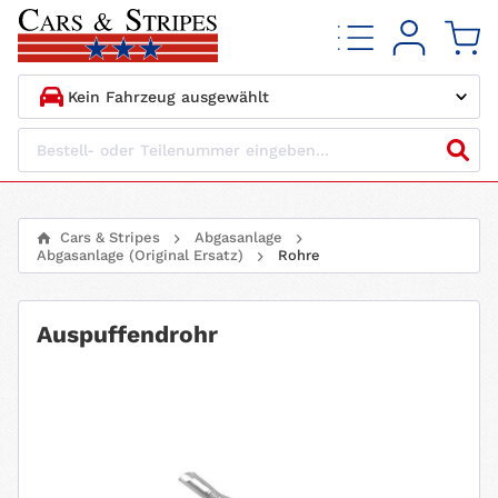
1.
HERSTELLER
2.
MODELL
Cars & Stripes
Abgasanlage
Abgasanlage (Original Ersatz)
Rohre
3.
BAUJAHR
4.
MOTORTYP
Auspuffendrohr