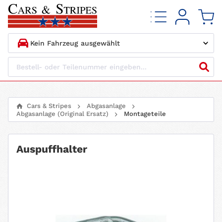
1.
HERSTELLER
2.
MODELL
Cars & Stripes
Abgasanlage
Abgasanlage (Original Ersatz)
Montageteile
3.
BAUJAHR
4.
MOTORTYP
Auspuffhalter