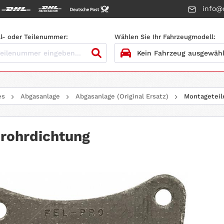
info@c
l- oder Teilenummer:
Wählen Sie Ihr Fahrzeugmodell:
1.
HERSTELLER
es
Abgasanlage
Abgasanlage (Original Ersatz)
Montageteil
2.
MODELL
3.
BAUJAHR
rohrdichtung
4.
MOTORTYP