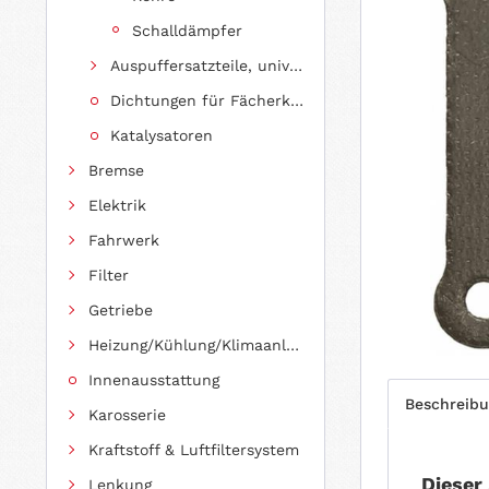
Schalldämpfer
Auspuffersatzteile, universell einsetzbar
Dichtungen für Fächerkrümmer
Katalysatoren
Bremse
Elektrik
Fahrwerk
Filter
Getriebe
Heizung/Kühlung/Klimaanlage
Innenausstattung
Beschreib
Karosserie
Kraftstoff & Luftfiltersystem
Dieser
Lenkung