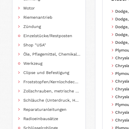
Motor
Dodge,
Riemenantrieb
Dodge,
Zündung
Dodge,
Dodge,
Einzelstücke/Restposten
Dodge,
Shop "USA"
Plymou
Öle, Pflegemittel, Chemikalien und Additive
Chrysle
Werkzeug
Chrysle
Clipse und Befestigung
Plymou
Chrysle
Froststopfen/Kernlochdeckel (nach Abmessung sortiert)
Chrysle
Zollschrauben, metrische Schauben, Stehbolzen
Chrysle
Schläuche (Unterdruck, Heizung, Kraftstoff usw.) und Zubehör
Plymou
Reparaturanleitungen
Chrysle
Radioeinbausätze
Chrysle
Schlüsselrohlinge
Plymou