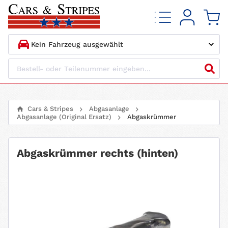
1.
HERSTELLER
2.
MODELL
Cars & Stripes
Abgasanlage
Abgasanlage (Original Ersatz)
Abgaskrümmer
3.
BAUJAHR
4.
MOTORTYP
Abgaskrümmer rechts (hinten)