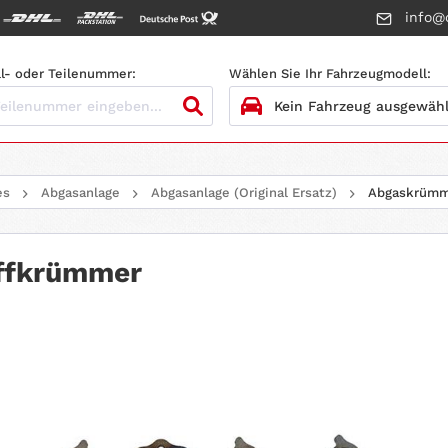
info@c
l- oder Teilenummer:
Wählen Sie Ihr Fahrzeugmodell:
1.
HERSTELLER
es
Abgasanlage
Abgasanlage (Original Ersatz)
Abgaskrümm
2.
MODELL
3.
BAUJAHR
ffkrümmer
4.
MOTORTYP