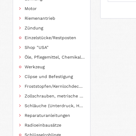
Motor
Riemenantrieb
Zündung
Einzelstücke/Restposten
Shop "USA"
Öle, Pflegemittel, Chemikalien und Additive
Werkzeug
Clipse und Befestigung
Froststopfen/Kernlochdeckel (nach Abmessung sortiert)
Zollschrauben, metrische Schauben, Stehbolzen
Schläuche (Unterdruck, Heizung, Kraftstoff usw.) und Zubehör
Reparaturanleitungen
Radioeinbausätze
Schlüsselrohlinge