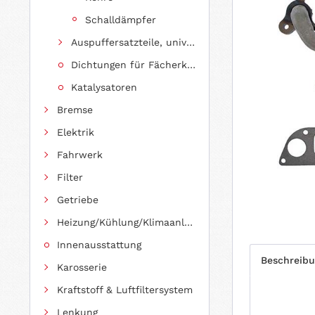
Schalldämpfer
Auspuffersatzteile, universell einsetzbar
Dichtungen für Fächerkrümmer
Katalysatoren
Bremse
Elektrik
Fahrwerk
Filter
Getriebe
Heizung/Kühlung/Klimaanlage
Innenausstattung
Beschreib
Karosserie
Kraftstoff & Luftfiltersystem
Lenkung